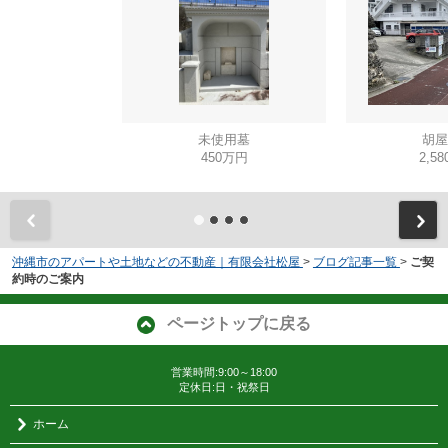
未使用墓
胡屋
450万円
2,5
沖縄市のアパートや土地などの不動産｜有限会社松屋
>
ブログ記事一覧
>
ご契
約時のご案内
ページトップに戻る
営業時間:9:00～18:00
定休日:日・祝祭日
ホーム