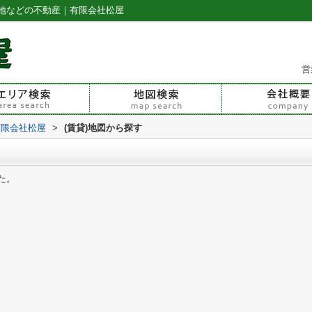
地などの不動産｜有限会社松屋
営
有限会社松屋
>
(賃貸)地図から探す
た。