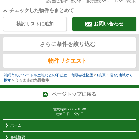
該当公開件数
3
件 販売数
3
件
1-3
件表示
チェックした物件をまとめて
検討リストに追加
お問い合わせ
さらに条件を絞り込む
物件リクエスト
沖縄市のアパートや土地などの不動産｜有限会社松屋
>
(売買・投資)地域から
探す
>
うるま市の売買物件
ページトップに戻る
営業時間:9:00～18:00
定休日:日・祝祭日
ホーム
会社概要