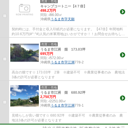
売買｜売地
キャンプコートニー【4７倍】
498.2万円
間取:
-/86.00㎡
沖縄県
うるま市
字天願
契約時には、手付金と収入印紙代が必要になります。 【47倍】年間地料
約10.6万円(#^.^#)人気の米軍用地はいかがですか！！お問合せお待ちして
おります。
売買｜売地
うるま市江洲 畑 173.03坪
695万円
間取:
-/572.00㎡
沖縄県
うるま市
字江洲
778-2
高台の畑です☆ 173.03坪 2筆 ※建築不可 ※農業従事者のみ 農地法
3条の許可が必要となります
売買｜売地
うるま市江洲 畑 680.92坪
2,750万円
間取:
-/2251.00㎡
沖縄県
うるま市
字江洲
778-1
見晴らしが良い畑です☆ 680.92坪 ※建築不可 ※農業従事者のみ 農
地法3条の許可が必要となります