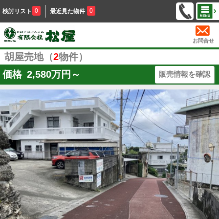
0
0
検討リスト
最近見た物件
お問合せ
胡屋売地（
2
物件）
価格
2,580
万円～
販売情報を確認