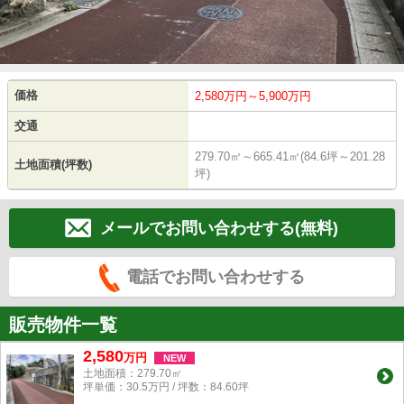
価格
2,580万円～5,900万円
交通
279.70㎡～665.41㎡(84.6坪～201.28
土地面積(坪数)
坪)
メールでお問い合わせする(無料)
電話でお問い合わせする
販売物件一覧
2,580
万
円
NEW
土地面積：279.70㎡
坪単価：30.5万円 / 坪数：84.60坪