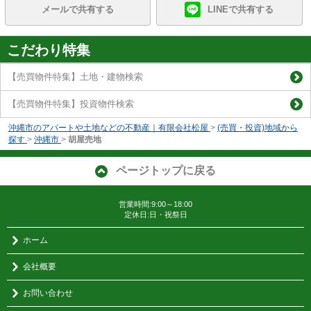
メールで共有する
LINEで共有する
こだわり特集
【売買物件特集】土地・建物検索
【売買物件特集】投資物件検索
沖縄市のアパートや土地などの不動産｜有限会社松屋
>
(売買・投資)地域から
探す
>
沖縄市
>
胡屋売地
ページトップに戻る
営業時間:9:00～18:00
定休日:日・祝祭日
ホーム
会社概要
お問い合わせ