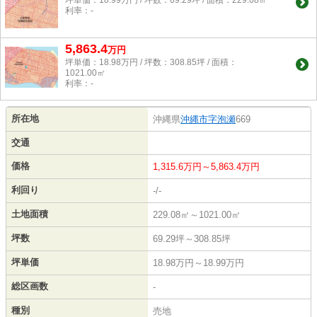
坪単価：18.99万円 / 坪数：69.29坪 / 面積：229.08㎡
利率：-
5,863.4
万
円
坪単価：18.98万円 / 坪数：308.85坪 / 面積：
1021.00㎡
利率：-
所在地
沖縄県
沖縄市
字泡瀬
669
交通
価格
1,315.6万円～5,863.4万円
利回り
-/-
土地面積
229.08㎡～1021.00㎡
坪数
69.29坪～308.85坪
坪単価
18.98万円～18.99万円
総区画数
-
種別
売地