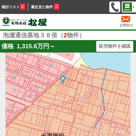
0
0
検討リスト
最近見た物件
お問合せ
泡瀬通信基地３８倍（
2
物件）
価格
1,315.6
万円～
販売物件を確認