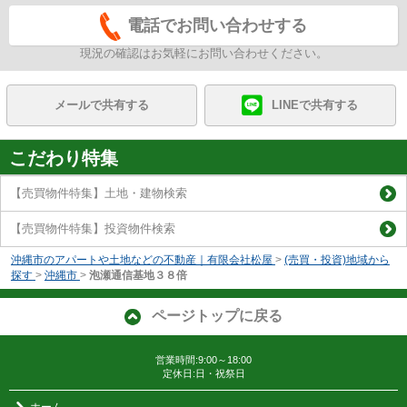
電話でお問い合わせする
現況の確認はお気軽にお問い合わせください。
メールで共有する
LINEで共有する
こだわり特集
【売買物件特集】土地・建物検索
【売買物件特集】投資物件検索
沖縄市のアパートや土地などの不動産｜有限会社松屋
>
(売買・投資)地域から
探す
>
沖縄市
>
泡瀬通信基地３８倍
ページトップに戻る
営業時間:9:00～18:00
定休日:日・祝祭日