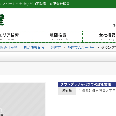
のアパートや土地などの不動産｜有限会社松屋
営
有限会社松屋
>
周辺施設案内
>
沖縄市
>
沖縄市のスーパー
>
タウンプ
タウンプラザかねひでの詳細情報
所在地
沖縄県沖縄市照屋３丁目9